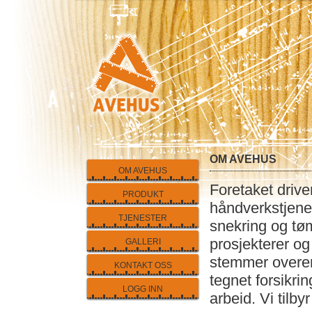
OM AVEHUS
OM AVEHUS
Foretaket driv
PRODUKT
håndverkstjenes
TJENESTER
snekring og tøm
prosjekterer og
GALLERI
stemmer overen
KONTAKT OSS
tegnet forsikrin
LOGG INN
arbeid. Vi tilby